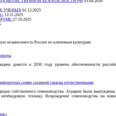
ОДОВОЛЬСТВЕННОЙ БЕЗОПАСНОСТИ РФ
03.04.2026
Х УЧЕНЫХ
01.12.2025
А»
12.11.2025
ОРУМЕ
27.10.2025
5
ную независимость России по ключевым культурам
бороты
адача довести к 2030 году уровень обеспеченности росси
 импортных семян сахарной свеклы отечественными
адиции собственного семеноводства. Аграрии были вынуждены 
 необходимую технику. Возрождение семеноводства на ново
нок»