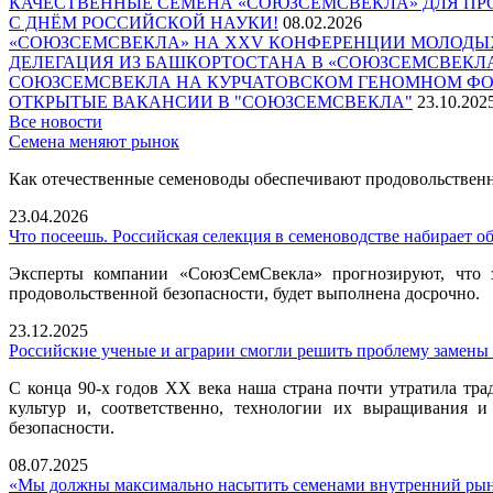
КАЧЕСТВЕННЫЕ СЕМЕНА «СОЮЗСЕМСВЕКЛА» ДЛЯ ПР
С ДНЁМ РОССИЙСКОЙ НАУКИ!
08.02.2026
«СОЮЗСЕМСВЕКЛА» НА XXV КОНФЕРЕНЦИИ МОЛОДЫ
ДЕЛЕГАЦИЯ ИЗ БАШКОРТОСТАНА В «СОЮЗСЕМСВЕКЛ
СОЮЗСЕМСВЕКЛА НА КУРЧАТОВСКОМ ГЕНОМНОМ Ф
ОТКРЫТЫЕ ВАКАНСИИ В "СОЮЗСЕМСВЕКЛА"
23.10.202
Все новости
Семена меняют рынок
Как отечественные семеноводы обеспечивают продовольствен
23.04.2026
Что посеешь. Российская селекция в семеноводстве набирает о
Эксперты компании «СоюзСемСвекла» прогнозируют, что з
продовольственной безопасности, будет выполнена досрочно.
23.12.2025
Российские ученые и аграрии смогли решить проблему замены
С конца 90-х годов ХХ века наша страна почти утратила тр
культур и, соответственно, технологии их выращивания и
безопасности.
08.07.2025
«Мы должны максимально насытить семенами внутренний ры