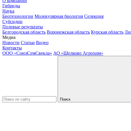
О компании
Гибриды
Наука
Биотехнологии
Молекулярная биология
Селекция
Субсидии
Полевые результаты
Белгородская область
Воронежская область
Курская область
Ли
Медиа
Новости
Статьи
Видео
Контакты
ООО «СоюзСемСвекла»
АО «Щелково Агрохим»
Поиск