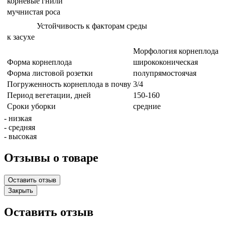
корневые гнили
мучнистая роса
Устойчивость к факторам среды
к засухе
Морфология корнеплода
Форма корнеплода
ширококоническая
Форма листовой розетки
полупрямостоячая
Погруженность корнеплода в почву
3/4
Период вегетации, дней
150-160
Сроки уборки
средние
- низкая
- средняя
- высокая
Отзывы о товаре
Оставить отзыв
Закрыть
Оставить отзыв