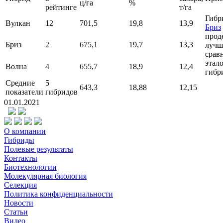
ц/га
%
рейтинге
т/га
Гиб
Вулкан
12
701,5
19,8
13,9
Бриз
прод
Бриз
2
675,1
19,7
13,3
лучш
срав
этал
Волна
4
655,7
18,9
12,4
гибр
Средние
5
643,3
18,88
12,15
показатели
гибридов
01.01.2021
О компании
Гибриды
Полевые результаты
Контакты
Биотехнологии
Молекулярная биология
Селекция
Политика конфиденциальности
Новости
Статьи
Видео