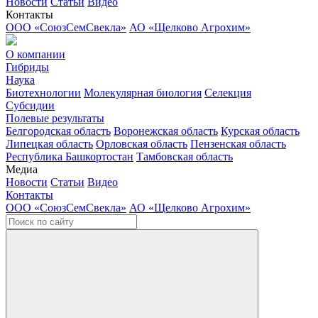
Новости
Статьи
Видео
Контакты
ООО «СоюзСемСвекла»
АО «Щелково Агрохим»
О компании
Гибриды
Наука
Биотехнологии
Молекулярная биология
Селекция
Субсидии
Полевые результаты
Белгородская область
Воронежская область
Курская область
Липецкая область
Орловская область
Пензенская область
Республика Башкортостан
Тамбовская область
Медиа
Новости
Статьи
Видео
Контакты
ООО «СоюзСемСвекла»
АО «Щелково Агрохим»