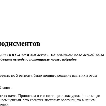
лодисментов
екции ООО «СоюзСемСвёкла». На опытном поле весной было
 делать выводы о потенциале новых гибридов.
естр по 5 региону, было принято решение взять их в этом
Кванин.
зятых нами. Привлекла и его потенциальная урожайность – до
е насыщенный. Что касается листовых болезней, то в нашем
лезни.