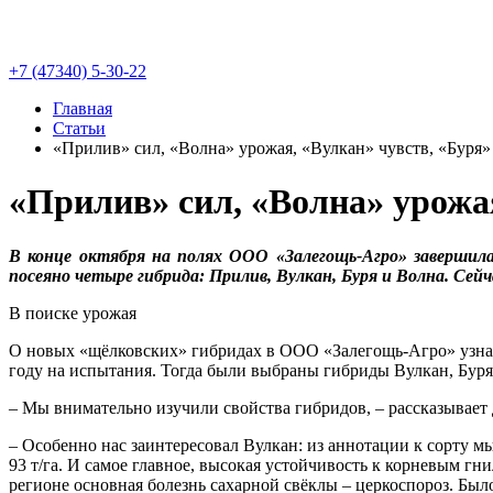
+7 (47340) 5-30-22
Главная
Статьи
«Прилив» сил, «Волна» урожая, «Вулкан» чувств, «Буря
«Прилив» сил, «Волна» урожа
В конце октября на полях ООО «Залегощь-Агро» завершил
посеяно четыре гибрида: Прилив, Вулкан, Буря и Волна. Сей
В поиске урожая
О новых «щёлковских» гибридах в ООО «Залегощь-Агро» узнали 
году на испытания. Тогда были выбраны гибриды Вулкан, Буря
– Мы внимательно изучили свойства гибридов, – рассказывае
– Особенно нас заинтересовал Вулкан: из аннотации к сорту мы
93 т/га. И самое главное, высокая устойчивость к корневым гн
регионе основная болезнь сахарной свёклы – церкоспороз. Было