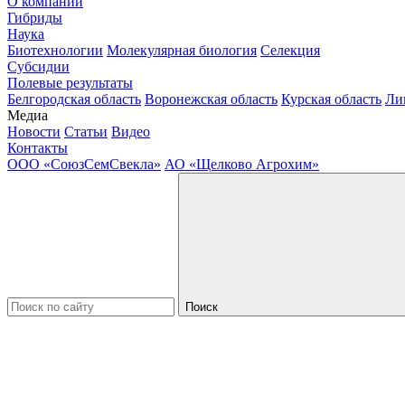
О компании
Гибриды
Наука
Биотехнологии
Молекулярная биология
Селекция
Субсидии
Полевые результаты
Белгородская область
Воронежская область
Курская область
Ли
Медиа
Новости
Статьи
Видео
Контакты
ООО «СоюзСемСвекла»
АО «Щелково Агрохим»
Поиск