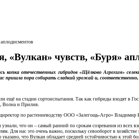
» аплодисментов
я, «Вулкан» чувств, «Буря» ап
ась копка отечественных гибридов «Щёлково Агрохим» сел
час пришла пора собирать сладкий урожай и, соответственно,
ещё на стадии сортоиспытания. Так как гибриды входят в Госре
, Волна и Прилив.
т директор по растениеводству ООО «Залегощь-Агро» Владимир 
 узнали, что он – самый ранний по срокам созревания из всех в
илям. Для нас это очень важно, поскольку севооборот в хозяйств
 указано, что Вулкан обладает средней устойчивостью к этой бо